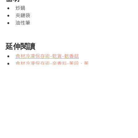
炒鍋
夾鏈袋
油性筆
延伸閱讀
食材冷凍保存術-乾貨-乾香菇
食材冷凍保存術-辛香料-蔥段、蔥
花
食材冷凍保存術-辛香料-薑片、薑
泥
食材冷凍保存術-辛香料-蒜粒、蒜
末
參考資料
[書] 美味保存！我的食材收納便利