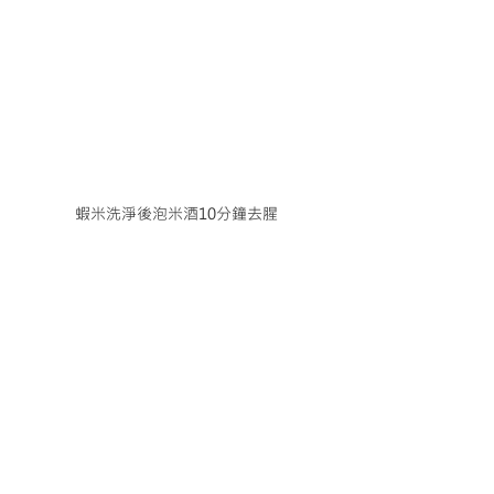
蝦米洗淨後泡米酒10分鐘去腥