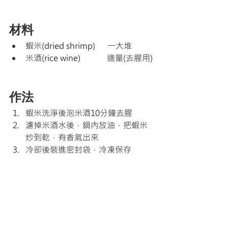
材料
蝦米(dried shrimp)      一大堆
米酒(rice wine)             適量(去腥用)
作法
蝦米洗淨後泡米酒10分鐘去腥
濾掉米酒水後，鍋內放油，把蝦米
炒到乾，有香氣出來
冷卻後裝進密封袋，冷凍保存