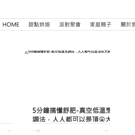
HOME
甜點烘焙
派對聚會
家庭親子
關於
5分鐘搞懂舒肥-真空低溫烹
調法，人人都可以是頂尖大
廚