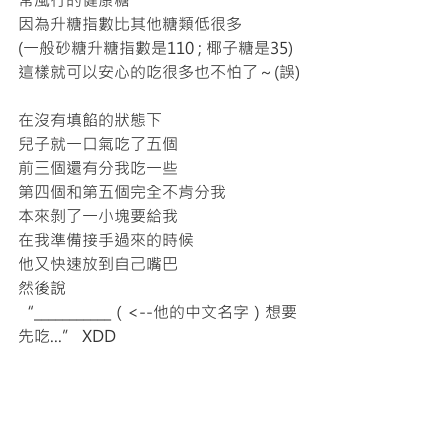
因為升糖指數比其他糖類低很多
(一般砂糖升糖指數是110 ; 椰子糖是35)
這樣就可以安心的吃很多也不怕了～(誤)
在沒有填餡的狀態下
兒子就一口氣吃了五個
前三個還有分我吃一些
第四個和第五個完全不肯分我
本來剝了一小塊要給我
在我準備接手過來的時候
他又快速放到自己嘴巴
然後說
“___________（<--他的中文名字）想要
先吃...” XDD