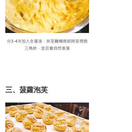
分3-4次加入全蛋液，拌至麵糊撈起時呈現倒
三角狀，並且會自然垂落
三、菠蘿泡芙