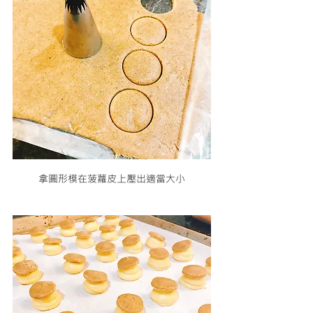
拿圓形模在菠蘿皮上壓出適當大小