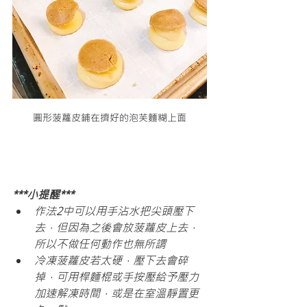
圓形菠蘿皮鋪在擠好的泡芙麵糊上面
***小提醒***
作法2中可以用手沾水把尖頭壓下
去，但因為之後會放菠蘿皮上去，
所以不做任何動作也無所謂
冷凍菠蘿皮若太硬，壓下去會碎
掉，可用桿麵棍或手按壓給予壓力
加速解凍時間，或是在室溫靜置更