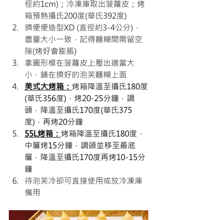
徑約1cm)；冷凍庫取出菠蘿皮；烤
箱預熱攝氏200度(華氏392度)
擠便便造型XD (直徑約3-4公分)，
盡量大小一致，記得麵糊間需留空
隙(烤好會膨脹)
拿圓形模在菠蘿皮上壓出適當大
小，鋪在擠好的泡芙麵糊上面
美式大烤箱：
烤箱降溫至攝氏180度
(華氏356度)，烤20-25分鐘，調
頭，降溫至攝氏170度(華氏375
度)，再烤20分鐘
55L烤箱：
烤箱降溫至攝氏180度，
中層烤15分鐘，調頭並移至最底
層，降溫至攝氏170度再烤10-15分
鐘
待泡芙冷卻可直接使用或放冷凍庫
備用