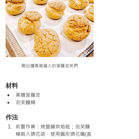
剛出爐香氣逼人的菠蘿泡芙們
材料
黑糖菠蘿皮
泡芙麵糊
作法
前置作業：烤盤鋪烘焙紙；泡芙麵
糊裝入擠花袋，使用圓形擠花嘴(直