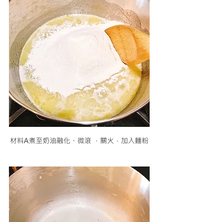
材料A煮至奶油融化、微滾 ，關火，加入麵粉