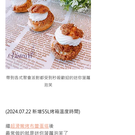
帶到各式聚會派對都受到秒殺歡迎的迷你菠蘿
泡芙
(2024.07.22 新增55L烤箱溫度時間)
繼
超滑嫩烤布蕾蛋塔
後
最常做的就是迷你菠蘿泡芙了