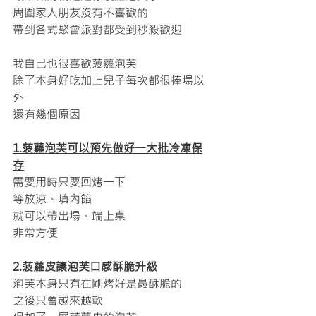
周圍家人朋友沒有不喜歡的
帶到各式聚會派對都受到秒殺歡迎
我自己也很喜歡菠蘿泡芙
除了本身好吃加上兒子每次都很捧場以
外
還有幾個原因
1.菠蘿泡芙可以預先做好一大批冷凍保
存
需要用時只要回烤一下
等放涼、填內餡
就可以帶出場、端上桌
非常方便
2.菠蘿皮讓泡芙口感酥脆升級
泡芙本身只有在剛烤好是最酥脆的
之後只會越來越軟