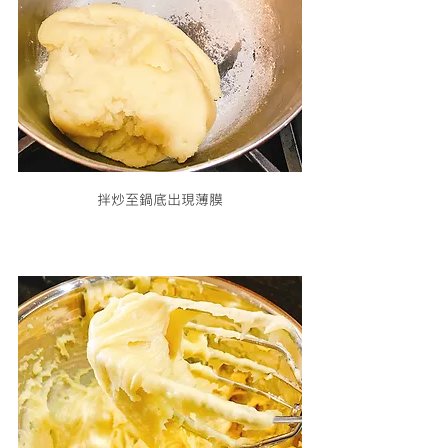
拌炒至鍋底出現薄膜