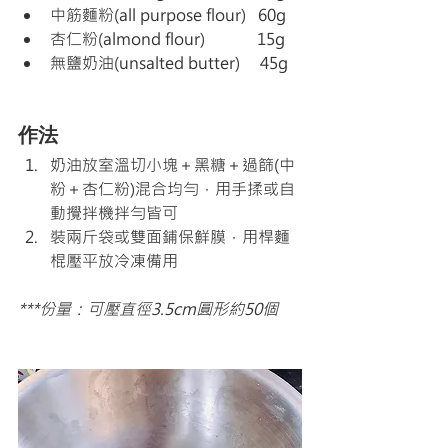
中筋麵粉(all purpose flour)   60g
杏仁粉(almond flour)             15g 
無鹽奶油(unsalted butter)     45g 
作法
奶油放室溫切小塊＋黑糖＋過篩(中
粉＋杏仁粉)混合均勻，用手揉或自
動攪拌機拌勻皆可
裝兩斤袋或雙面鋪保鮮膜，用桿麵
棍壓平放冷凍備用
***份量：可壓直徑3.5cm圓形約50個