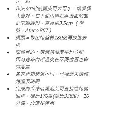
久一點
作法3中的菠蘿皮可大可小，端看個
人喜好。在下使用擠花嘴後面的圓
框來壓圓形，直徑約3.5cm （型
號：Ateco 867）
調頭＝取出烤盤轉180度再放進去
烤 
調頭目的：讓烤箱溫度平均分配，
因為烤箱內部溫度在不同位置也會
有落差
各家烤箱烤溫不同，可視需求增減
烤溫及時間
完成的冷凍菠蘿泡芙可直接進烤箱
回烤，攝氏170度(華氏338度)，10
分鐘，放涼後使用
補充：偷吃步做出大小一致泡芙