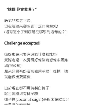
“這個 你會做嗎？”
語氣非常之平淡
但在我聽來卻感到十足的挑釁XD
(還有這小子到底是從哪學到這句的？)
Challenge accepted!
還好現在只要有網路什麼都能學
實際走過一次覺得好像沒有想像中困難
耶(撥頭髮)
原來只要有奶油和糖用手捏一捏揉一揉
就能做出菠蘿皮
由於現在都不用精製白糖了
試了黑糖還有椰子糖
椰子糖(coconut sugar)是近來在歐美非
常風行的健康糖