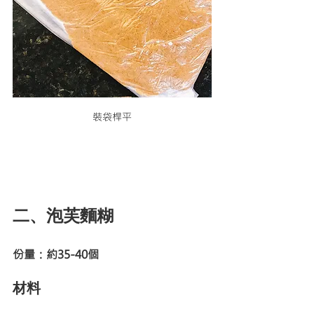
裝袋桿平
二、泡芙麵糊
份量：約35-40個
材料