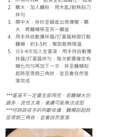
關火，加入麵粉，用木匙/耐熱刮刀
拌勻
開中火，拌炒至鍋底出現薄膜，關
火，將麵糊移至另一綱盆
用手持自動攪拌器/打蛋器稍微打散
麵糊，約3-5秒，幫助散熱降溫
分3-4次加入全蛋液，用手持自動攪
拌器/打蛋器拌勻，每次都要確定有
糊化均勻再加下一次，拌至麵糊刮
起時呈現倒三角狀，並且會自然垂
落完成
***蛋液不一定會全部用完，若麵糊水份
過多，流性太高，後續可能無法成型
***何時該收手的判斷依據：麵糊刮起時
呈現倒三角狀，並會自然垂落