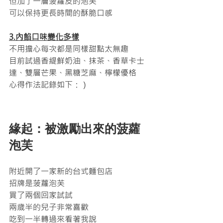
但加了一層菠蘿皮的泡芙
可以保持更長時間的酥脆口感
3.內餡口味變化多樣
不用擔心每次都是同樣甜點太無趣
目前試過香緹鮮奶油、抹茶、香草卡士
達、雙層芒果、黑糖芝麻、檸檬優格
心得作法記錄如下：）
緣起：被激勵出來的菠蘿
泡芙
附近開了一家新的台式麵包店
招牌是菠蘿泡芙
買了兩個回家試試
兩歲半的兒子非常喜歡
吃到一半轉過來看著我說